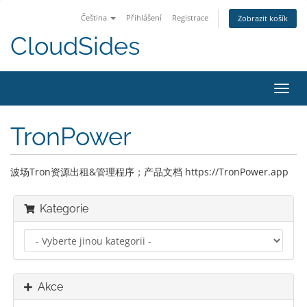
Čeština
Přihlášení
Registrace
Zobrazit košík
CloudSides
Přep
navig
TronPower
波场Tron资源出租&管理程序；产品文档 https://TronPower.app
Kategorie
Akce