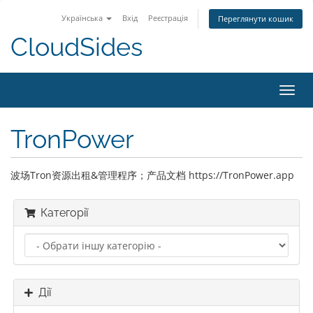
Українська
Вхід
Реєстрація
Переглянути кошик
CloudSides
Пере
наві
TronPower
波场Tron资源出租&管理程序；产品文档 https://TronPower.app
Категорії
Дії