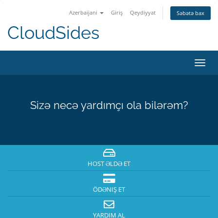
Azerbaijani
Giriş
Qeydiyyat
Səbətə bax
CloudSides
Naviq
keçid
Sizə necə yardımçı ola bilərəm?
HOST ƏLDƏ ET
ÖDƏNIŞ ET
YARDIM AL