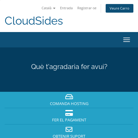
Català
Entrada
Registrar-se
Veure Carro
CloudSides
Canv
la
nave
Què t'agradaria fer avui?
COMANDA HOSTING
FER EL PAGAMENT
OBTENIR SUPORT