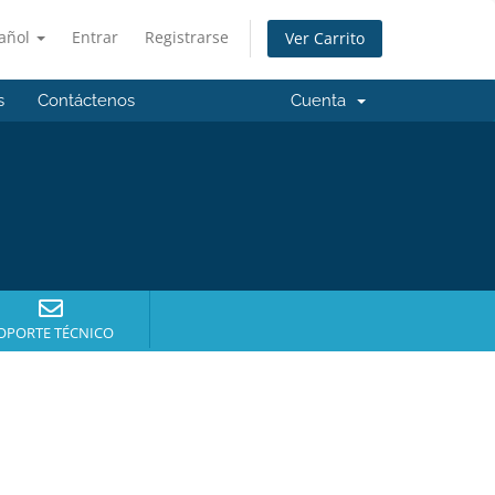
añol
Entrar
Registrarse
Ver Carrito
s
Contáctenos
Cuenta
OPORTE TÉCNICO