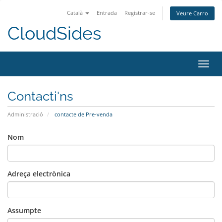
Català
Entrada
Registrar-se
Veure Carro
CloudSides
Canv
la
nave
Contacti'ns
Administració
contacte de Pre-venda
Nom
Adreça electrònica
Assumpte