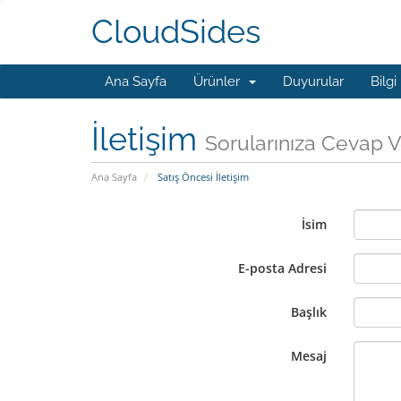
CloudSides
Ana Sayfa
Ürünler
Duyurular
Bilgi
İletişim
Sorularınıza Cevap V
Ana Sayfa
Satış Öncesi İletişim
İsim
E-posta Adresi
Başlık
Mesaj