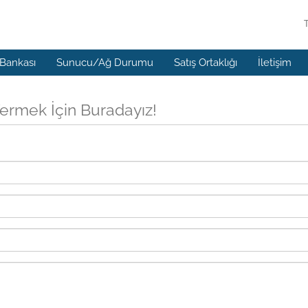
 Bankası
Sunucu/Ağ Durumu
Satış Ortaklığı
İletişim
ermek İçin Buradayız!