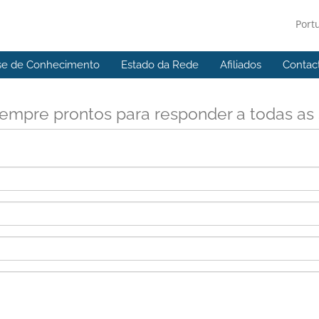
Port
se de Conhecimento
Estado da Rede
Afiliados
Contac
empre prontos para responder a todas as