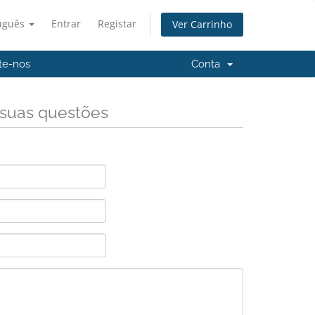
uguês
Entrar
Registar
Ver Carrinho
te-nos
Conta
 suas questões