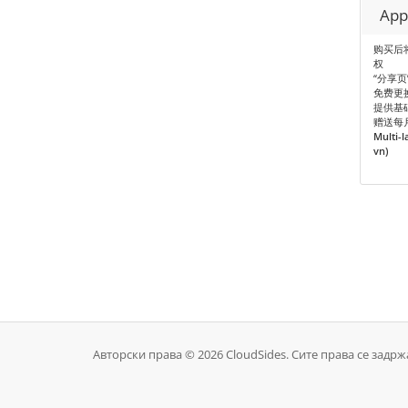
Ap
购买后
权
“分享
免费更
提供基
赠送每
Multi-l
vn)
Авторски права © 2026 CloudSides. Сите права се задрж