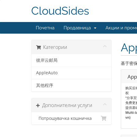
CloudSides
Почетна
Продавница
Акции и пром
Ap
Категории
彼岸云邮局
基于密保问
AppleAuto
App
其他程序
购买后
权
“分享
免费更
Дополнителни услуги
提供基
Multi-l
vn)
Потрошувачка кошничка