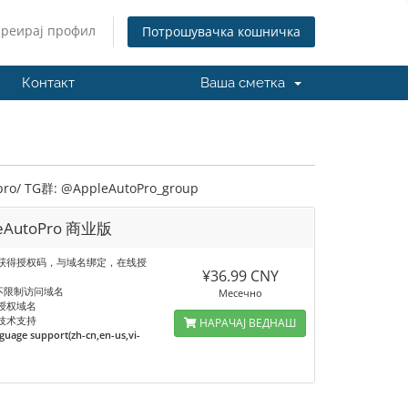
Креирај профил
Потрошувачка кошничка
Контакт
Ваша сметка
TG群: @AppleAutoPro_group
leAutoPro 商业版
获得授权码，与域名绑定，在线授
¥36.99 CNY
”不限制访问域名
Месечно
授权域名
技术支持
НАРАЧАЈ ВЕДНАШ
nguage support(zh-cn,en-us,vi-