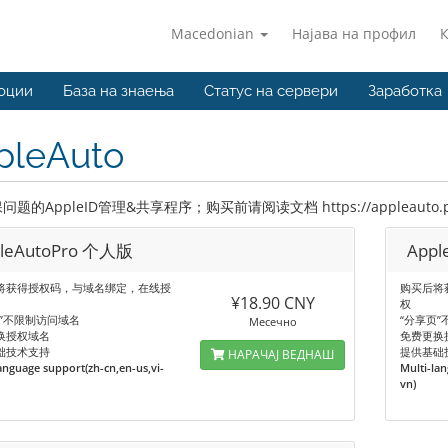
Macedonian
Најава на профил
оции
База на знаења
Статус на сервери
Заработка
pleAuto
题的AppleID管理&共享程序；购买前请阅读文档 https://appleauto.pro/ 
leAutoPro 个人版
App
将获得授权码，与域名绑定，在线授
购买后将
¥18.90 CNY
权
页”不限制访问域名
“分享页
Месечно
换授权域名
免费更换
础技术支持
提供基础
НАРАЧАЈ ВЕДНАШ
anguage support(zh-cn,en-us,vi-
Multi-la
vn)