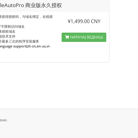
pleAutoPro 商业版永久授权
将获得授权码，与域名绑定，在线授
¥1,499.00 CNY
页”不限制访问域名
换授权域名
础技术支持
НАРАЧАЈ ВЕДНАШ
月最多三次的程序安装服务
anguage support(zh-cn,en-us,vi-
ани.