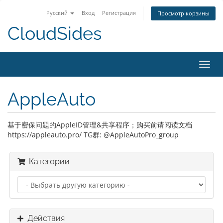
Русский
Вход
Регистрация
Просмотр корзины
CloudSides
Пере
нави
AppleAuto
基于密保问题的AppleID管理&共享程序；购买前请阅读文档
https://appleauto.pro/ TG群: @AppleAutoPro_group
Категории
Действия