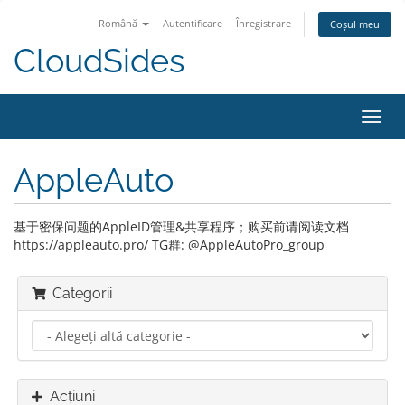
Română
Autentificare
Înregistrare
Coșul meu
CloudSides
Navi
Toggl
AppleAuto
基于密保问题的AppleID管理&共享程序；购买前请阅读文档
https://appleauto.pro/ TG群: @AppleAutoPro_group
Categorii
Acțiuni